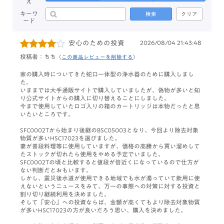
え
キーワ
検索
クリア
ード
安心のための投資
2026/08/04 21:43:48
投稿者：ちち
（
この商品レビューを削除する
）
家の購入時についてきた蛇口一体型の浄水器のために購入しまし
た。
いままでは大手通販サイトで購入していましたが、偽物が多いと知
り公式サイトからの購入に切り替えることにしました。
今まで使用していたロゴ入りの箱のカートリッジは本物だったと思
いたいところです。
SFC0002Tから始まり後継のBSC05003となり、今回より除去対象
物質が多いHSC17023を選びました。
妻が普段料理等に使用していますが、価格の高騰から買い溜めして
たストックが切れたら使用をやめる予定でいました。
SFC0002Tの頃と比較すると値段が倍近くになっているので仕方が
ない判断だとおもいます。
しかし、震災後水道が使用できる地域でも水が濁っていて飲用に使
えないというニュースをみて、万一の事態への対策に対する投資と
割り切り継続利用を決めました。
そして「安心」への投資ならば、金額が高くてもより除去対象物質
が多いHSC17023の方が良いだろう思い、購入を決めました。