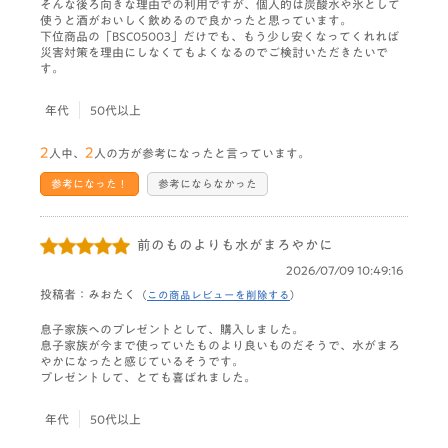
そんな後ろ向きな理由での利用ですが、個人的は炭酸水や氷として
使うと酒がおいしく飲めるので良かったと思っています。
下位商品の「BSC05003」だけでも、もう少し安くなってくれれば
災害対策を理由にしなくてもよくなるのでご検討いただきたいで
す。
年代
50代以上
2
2
人中、
人の方が参考になったと言っています。
参考になった！
参考にならなかった
前のものよりも水がまろやかに
2026/07/09 10:49:16
投稿者：みおたく
（
この商品レビューを削除する
）
息子家族へのプレゼントとして、購入しました。
息子家族が今まで使っていたものより良いものだそうで、水がまろ
やかになったと感じているそうです。
プレゼントして、とても喜ばれました。
年代
50代以上