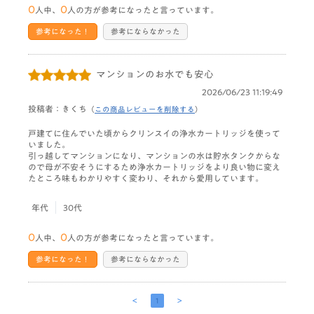
0
0
人中、
人の方が参考になったと言っています。
参考になった！
参考にならなかった
マンションのお水でも安心
2026/06/23 11:19:49
投稿者：きくち
（
この商品レビューを削除する
）
戸建てに住んでいた頃からクリンスイの浄水カートリッジを使って
いました。
引っ越してマンションになり、マンションの水は貯水タンクからな
ので母が不安そうにするため浄水カートリッジをより良い物に変え
たところ味もわかりやすく変わり、それから愛用しています。
年代
30代
0
0
人中、
人の方が参考になったと言っています。
参考になった！
参考にならなかった
＜
＞
1