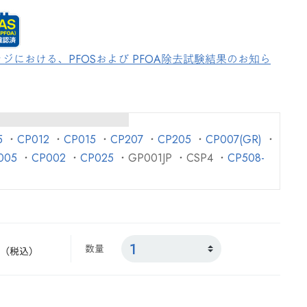
ジにおける、PFOSおよび PFOA除去試験結果のお知ら
5
・
CP012
・
CP015
・
CP207
・
CP205
・
CP007(GR)
・
005
・
CP002
・
CP025
・GP001JP ・CSP4 ・
CP508-
数量
（税込）