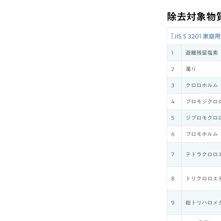
除去対象物
｢JIS S 320
1
遊離残留塩素
2
濁り
3
クロロホルム
4
ブロモジクロ
5
ジブロモクロ
6
ブロモホルム
7
テトラクロロ
8
トリクロロエ
9
総トリハロメ