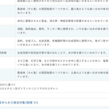
除草剤に広く使用されており内分泌かく乱作用の疑いがあるといわれていま
異臭味（カビ臭）の原因物質の１つであり、墨汁臭のような臭いは水の味を
れています。
体内に蓄積されると貧血、消化管・神経系障害の影響があるといわれていま
溶剤、染料抽出、香料、ラッカー等に使用され、いやな臭いは水の味を損う
います。
染料、合成ゴム、合成洗剤、有機顔料等の合成原料に使用され、発ガン性や
いがあるといわれています。
活性剤
合成洗剤の有効成分等が溶け込むことで、水の味を損うといわれています。
ガス工場、化学工場、などの排水などから水中に混入することがあり、塩素
いやな臭いとなり、水の味を損うといわれています。
異臭味（カビ臭）の原因物質の１つであり、土臭のような臭いは水の味を損
ています。
S 3201に基づく
ジクロロエチエン及びトランス-1,2-ジクロロエチレン
められた除去対象3物質 ※3