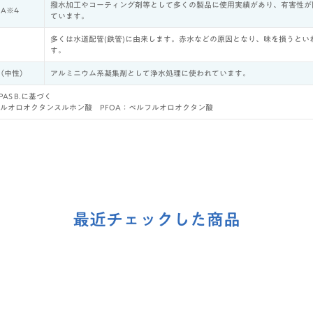
撥水加工やコーティング剤等として多くの製品に使用実績があり、有害性が
OA※4
ています。
多くは水道配管(鉄管)に由来します。赤水などの原因となり、味を損うとい
）
す。
（中性）
アルミニウム系凝集剤として浄水処理に使われています。
AS B.に基づく
ルフルオロオクタンスルホン酸 PFOA：ぺルフルオロオクタン酸
最近チェックした商品