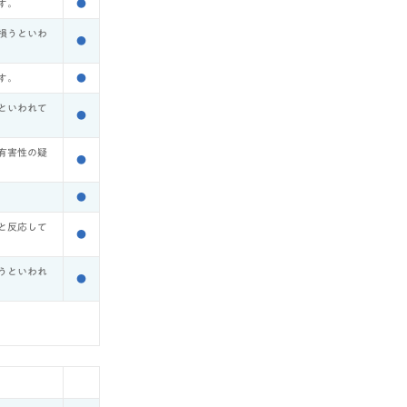
す。
●
損うといわ
●
す。
●
といわれて
●
有害性の疑
●
●
と反応して
●
うといわれ
●