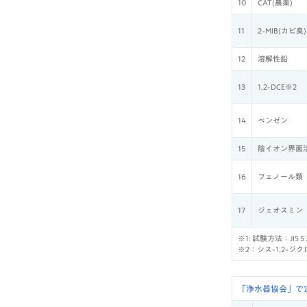
10
CAT(農薬)
11
2-MIB(カビ臭)
12
溶解性鉛
13
1,2-DCE※2
14
ベンゼン
15
陰イオン界面
16
フェノール類
17
ジェオスミン
※1: 試験方法：JIS 
※2：シス-1,2-
「浄水器協会」で定