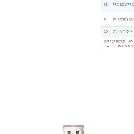
18
PFOS及びPF
19
鉄（微粒子状
20
アルミニウム
※3：試験方法：JWP
※4：PFOS：ペ