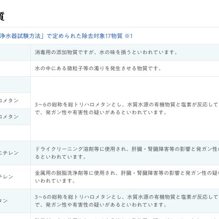
質
1 家庭用浄水器試験方法」で定められた除去対象17物質 ※1
消毒用の添加物質ですが、水の味を損うといわれています。
水の中にある微粒子等の濁りを発生させる物質です。
ロメタン
3～6の総称を総トリハロメタンとし、水質水源の有機物質と塩素が反応し
で、発ガン性や有害性の疑いがあるといわれています。
ロメタン
ドライクリーニング溶剤等に使用され、肝臓・腎臓障害等の影響と発ガン性
エチレン
るといわれています。
金属用の脱脂洗浄剤等に使用され、肝臓・腎臓障害等の影響と発ガン性の疑
チレン
いわれています。
3～6の総称を総トリハロメタンとし、水質水源の有機物質と塩素が反応し
タン
で、発ガン性や有害性の疑いがあるといわれています。