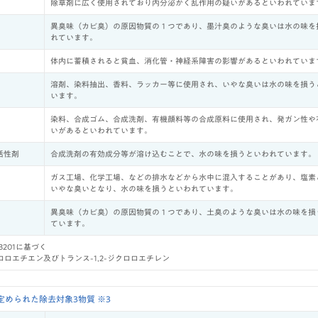
除草剤に広く使用されており内分泌かく乱作用の疑いがあるといわれていま
異臭味（カビ臭）の原因物質の１つであり、墨汁臭のような臭いは水の味を
れています。
体内に蓄積されると貧血、消化管・神経系障害の影響があるといわれていま
溶剤、染料抽出、香料、ラッカー等に使用され、いやな臭いは水の味を損う
います。
染料、合成ゴム、合成洗剤、有機顔料等の合成原料に使用され、発ガン性や
いがあるといわれています。
活性剤
合成洗剤の有効成分等が溶け込むことで、水の味を損うといわれています。
ガス工場、化学工場、などの排水などから水中に混入することがあり、塩素
いやな臭いとなり、水の味を損うといわれています。
異臭味（カビ臭）の原因物質の１つであり、土臭のような臭いは水の味を損
ています。
S 3201に基づく
ジクロロエチエン及びトランス-1,2-ジクロロエチレン
められた除去対象3物質 ※3