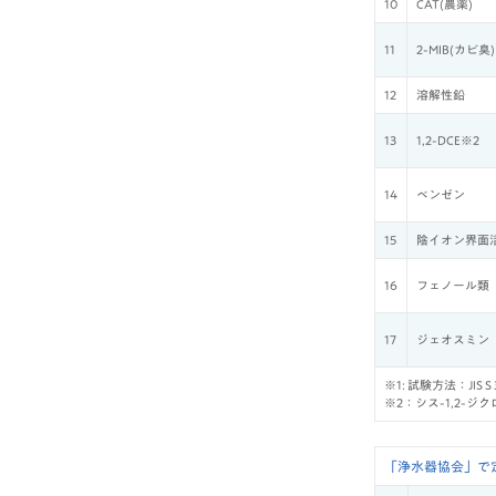
10
CAT(農薬)
11
2-MIB(カビ臭)
12
溶解性鉛
13
1,2-DCE※2
14
ベンゼン
15
陰イオン界面
16
フェノール類
17
ジェオスミン
※1: 試験方法：JIS 
※2：シス-1,2-
「浄水器協会」で定