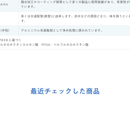
撥水加工やコーティング剤等として多くの製品に使用実績があり、有害性が
OA※4
ています。
多くは水道配管(鉄管)に由来します。赤水などの原因となり、味を損うとい
）
す。
（中性）
アルミニウム系凝集剤として浄水処理に使われています。
AS B.に基づく
ルフルオロオクタンスルホン酸 PFOA：ぺルフルオロオクタン酸
最近チェックした商品