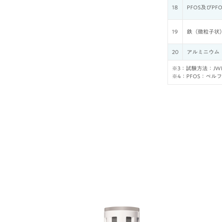
18
PFOS及びPF
19
鉄（微粒子状
20
アルミニウム
※3：試験方法：JWP
※4：PFOS：ペ