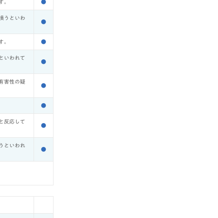
す。
●
損うといわ
●
す。
●
といわれて
●
有害性の疑
●
●
と反応して
●
うといわれ
●