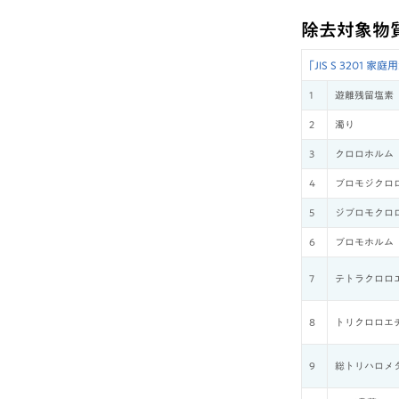
除去対象物
｢JIS S 320
1
遊離残留塩素
2
濁り
3
クロロホルム
4
ブロモジクロ
5
ジブロモクロ
6
ブロモホルム
7
テトラクロロ
8
トリクロロエ
9
総トリハロメ