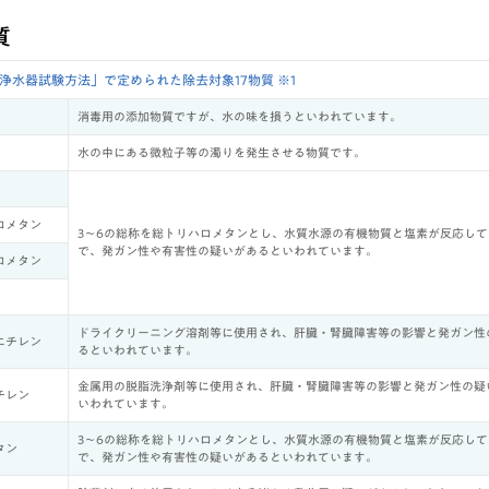
質
1 家庭用浄水器試験方法」で定められた除去対象17物質 ※1
消毒用の添加物質ですが、水の味を損うといわれています。
水の中にある微粒子等の濁りを発生させる物質です。
ロメタン
3～6の総称を総トリハロメタンとし、水質水源の有機物質と塩素が反応し
で、発ガン性や有害性の疑いがあるといわれています。
ロメタン
ドライクリーニング溶剤等に使用され、肝臓・腎臓障害等の影響と発ガン性
エチレン
るといわれています。
金属用の脱脂洗浄剤等に使用され、肝臓・腎臓障害等の影響と発ガン性の疑
チレン
いわれています。
3～6の総称を総トリハロメタンとし、水質水源の有機物質と塩素が反応し
タン
で、発ガン性や有害性の疑いがあるといわれています。