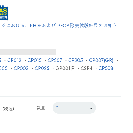
ジにおける、PFOSおよび PFOA除去試験結果のお知ら
5
・
CP012
・
CP015
・
CP207
・
CP205
・
CP007(GR)
・
005
・
CP002
・
CP025
・GP001JP ・CSP4 ・
CP508-
数量
（税込）