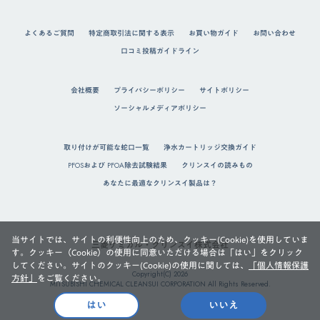
よくあるご質問
特定商取引法に関する表示
お買い物ガイド
お問い合わせ
口コミ投稿ガイドライン
会社概要
プライバシーポリシー
サイトポリシー
ソーシャルメディアポリシー
取り付けが可能な蛇口一覧
浄水カートリッジ交換ガイド
PFOSおよび PFOA除去試験結果
クリンスイの読みもの
あなたに最適なクリンスイ製品は？
当サイトでは、サイトの利便性向上のため、クッキー(Cookie)を使用していま
三菱ケミカル・クリンスイ株式会社
す。クッキー（Cookie）の使用に同意いただける場合は「はい」をクリック
してください。サイトのクッキー(Cookie)の使用に関しては、
「個人情報保護
Copyright(C) 2026
方針」
をご覧ください。
MITSUBISHI CHEMICAL CLEANSUI CORPORATION All Rights Reserved.
はい
いいえ