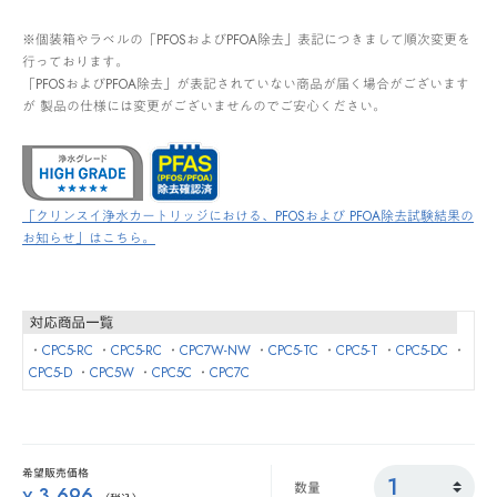
※個装箱やラベルの「PFOSおよびPFOA除去」表記につきまして順次変更を
行っております。
「PFOSおよびPFOA除去」が表記されていない商品が届く場合がございます
が 製品の仕様には変更がございませんのでご安心ください。
「クリンスイ浄水カートリッジにおける、PFOSおよび PFOA除去試験結果の
お知らせ」はこちら。
・
CPC5-RC
・
CPC5-RC
・
CPC7W-NW
・
CPC5-TC
・
CPC5-T
・
CPC5-DC
・
CPC5-D
・
CPC5W
・
CPC5C
・
CPC7C
希望販売価格
数量
3,696