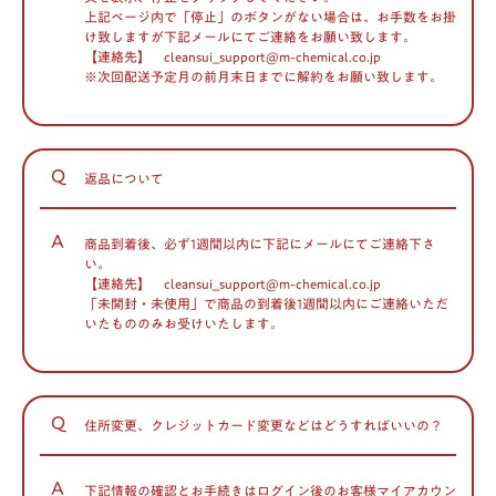
上記ページ内で「停止」のボタンがない場合は、お手数をお掛
け致しますが下記メールにてご連絡をお願い致します。
【連絡先】 cleansui_support@m-chemical.co.jp
※次回配送予定月の前月末日までに解約をお願い致します。
Q
返品について
A
商品到着後、必ず1週間以内に下記にメールにてご連絡下さ
い。
【連絡先】 cleansui_support@m-chemical.co.jp
「未開封・未使用」で商品の到着後1週間以内にご連絡いただ
いたもののみお受けいたします。
Q
住所変更、クレジットカード変更などはどうすればいいの？
A
下記情報の確認とお手続きはログイン後のお客様マイアカウン