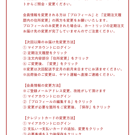
トからご照会・変更ください。
会員情報を変更される方は「プロフィール」と 「定期注文履
歴内の住所変更」の両方を変更をお願いいたします。
プロフィールのみ変更された場合は、カートリッジの定期注文
お届け先の変更が完了していませんのでご注意ください。
【次回以降のお届け先変更方法】
① マイアカウントにログイン
② 定期注文履歴をクリック
③ 注文内容部分「住所変更」をクリック
④ ご変更後、「変更」をクリック
※変更は次回配送予定月の前月末日までにお済ませください。
※出荷後のご変更は、ヤマト運輸へ直接ご連絡ください。
【会員情報の変更方法】
※ご登録メールアドレス変更、改姓がして頂けます
① マイアカウントにログイン
② 「プロフィールの編集する」をクリック
③ 変更が必要な箇所をご変更後、「保存」をクリック
【クレジットカードの変更方法】
① マイアカウントにログイン
② 支払い→支払いカードの追加、変更をクリック
③ 必要事項を入力後保存をクリック