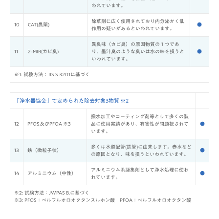
われています。
除草剤に広く使用されており内分泌かく乱
10
CAT(農薬)
●
作用の疑いがあるといわれています。
異臭味（カビ臭）の原因物質の１つであ
11
2-MIB(カビ臭)
り、墨汁臭のような臭いは水の味を損うと
●
いわれています。
※1: 試験方法：JIS S 3201に基づく
「浄水器協会」で定められた除去対象3物質 ※2
撥水加工やコーティング剤等として多くの製
12
PFOS及びPFOA ※3
品に使用実績があり、有害性が問題視されて
●
います。
多くは水道配管(鉄管)に由来します。赤水など
13
鉄（微粒子状）
●
の原因となり、味を損うといわれています。
アルミニウム系凝集剤として浄水処理に使わ
14
アルミニウム（中性）
●
れています。
※2: 試験方法：JWPAS B.に基づく
※3: PFOS：ペルフルオロオクタンスルホン酸 PFOA：ぺルフルオロオクタン酸