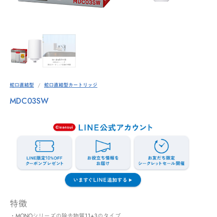
蛇口直結型
蛇口直結型カートリッジ
MDC03SW
特徴
・MONOシリーズの除去物質11+3のタイプ