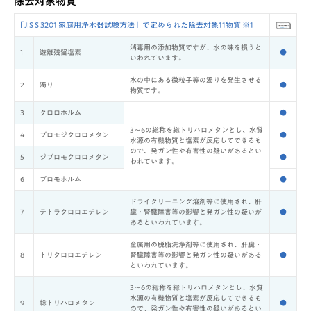
除去対象物質
｢JIS S 3201 家庭用浄水器試験方法」で定められた除去対象11物質 ※1
消毒用の添加物質ですが、水の味を損うと
1
遊離残留塩素
●
いわれています。
水の中にある微粒子等の濁りを発生させる
2
濁り
●
物質です。
3
クロロホルム
●
3～6の総称を総トリハロメタンとし、水質
4
ブロモジクロロメタン
●
水源の有機物質と塩素が反応してできるも
ので、発ガン性や有害性の疑いがあるとい
5
ジブロモクロロメタン
●
われています。
6
ブロモホルム
●
ドライクリーニング溶剤等に使用され、肝
7
テトラクロロエチレン
臓・腎臓障害等の影響と発ガン性の疑いが
●
あるといわれています。
金属用の脱脂洗浄剤等に使用され、肝臓・
8
トリクロロエチレン
腎臓障害等の影響と発ガン性の疑いがある
●
といわれています。
3～6の総称を総トリハロメタンとし、水質
水源の有機物質と塩素が反応してできるも
9
総トリハロメタン
●
ので、発ガン性や有害性の疑いがあるとい