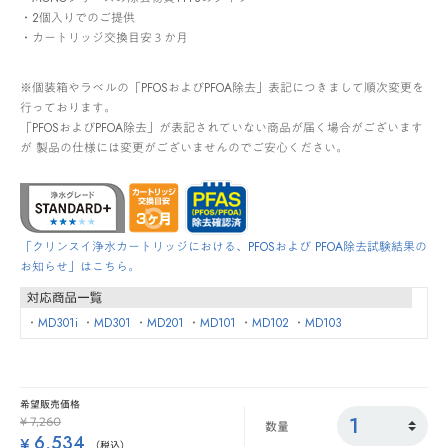
・2個入りでのご提供
・カートリッジ交換目安３か月
※個装箱やラベルの「PFOSおよびPFOA除去」表記につきまして順次変更を
行っております。
「PFOSおよびPFOA除去」が表記されていない商品が届く場合がございます
が 製品の仕様には変更がございませんのでご安心ください。
「クリンスイ浄水カートリッジにおける、PFOSおよび PFOA除去試験結果の
お知らせ」はこちら。
・
MD301i
・
MD301
・
MD201
・
MD101
・
MD102
・
MD103
希望販売価格
Price reduced from
to
¥ 7,260
数量
6,534
¥
（税込）