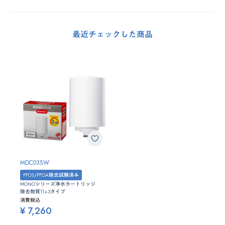
最近チェックした商品
MDC03SW
PFOS/PFOA除去試験済み
MONOシリーズ浄水カートリッジ
除去物質11+3タイプ
消費税込
¥ 7,260