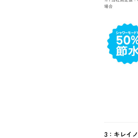
※1 当社測定値
場合
3：キレイ