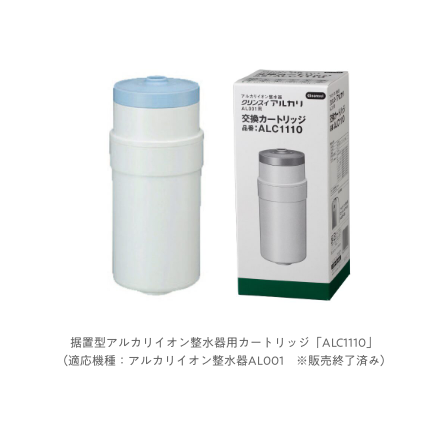
据置型アルカリイオン整水器用カートリッジ「ALC1110」
（適応機種：アルカリイオン整水器AL001 ※販売終了済み）