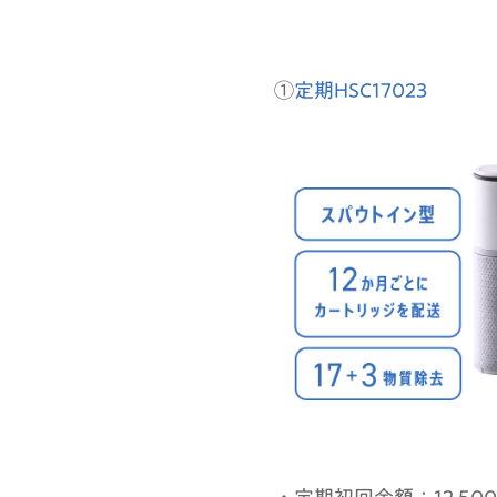
①
定期HSC17023
・定期初回金額：12,500