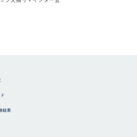
覧
イド
試験結果