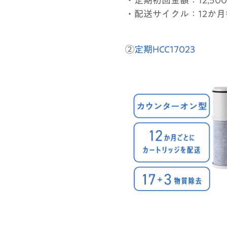
・配送サイクル：12か
②
定期HCC17023